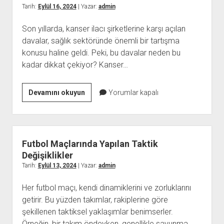
Tarih:
Eylül 16, 2024
| Yazar:
admin
Son yıllarda, kanser ilacı şirketlerine karşı açılan
davalar, sağlık sektöründe önemli bir tartışma
konusu haline geldi. Peki, bu davalar neden bu
kadar dikkat çekiyor? Kanser…
Kanser
Devamını okuyun
Yorumlar kapalı
İlacı
Şirketlerine
Karşı
Açılan
Futbol Maçlarında Yapılan Taktik
Dava
Değişiklikler
Örnekleri
Tarih:
Eylül 13, 2024
| Yazar:
admin
Her futbol maçı, kendi dinamiklerini ve zorluklarını
getirir. Bu yüzden takımlar, rakiplerine göre
şekillenen taktiksel yaklaşımlar benimserler.
Örneğin, bir takım öndeyken, genellikle savunma