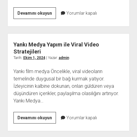
Yankı
Devamını okuyun
Yorumlar kapalı
Medya
Yapım
İle
Başarılı
Yankı Medya Yapım ile Viral Video
Belgesel
Stratejileri
Projeleri
Tarih:
Ekim 1, 2024
| Yazar:
admin
Yankı film medya Öncelikle, viral videoların
temelinde duygusal bir bağ kurmak yatıyor.
İzleyicinin kalbine dokunan, onları güldüren veya
düşündüren içerikler, paylaşılma olasılığını artırıyor.
Yankı Medya…
Yankı
Devamını okuyun
Yorumlar kapalı
Medya
Yapım