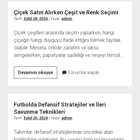
ile
Viral
Çiçek Satın Alırken Çeşit ve Renk Seçimi
Video
Tarih:
Eylül 28, 2024
| Yazar:
admin
Stratejileri
Çiçek çeşitleri arasında seçim yaparken, hangi
çiçeğin hangi duyguyu ifade ettiğini bilmek faydalı
olabilir. Mesela, orkide zarafeti ve lüksü
simgelerken, papatyalar sadeliği ve neşeyi temsil…
Çiçek
Devamını okuyun
Yorumlar kapalı
Satın
Alırken
Çeşit
ve
Futbolda Defansif Stratejiler ve İleri
Renk
Savunma Teknikleri
Seçimi
Tarih:
Eylül 26, 2024
| Yazar:
admin
Takımlar, defansif stratejilerinde öncelikle alan
kontrolüne odaklanır. Bu, oyuncuların pozisyonlarını