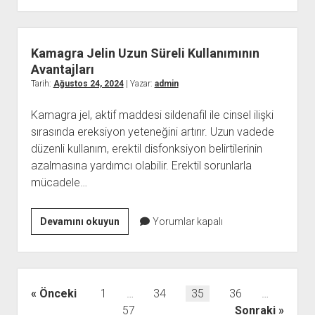
ve
Borçlu
Hakları
Kamagra Jelin Uzun Süreli Kullanımının
Hangi
Avantajları
Mal
Tarih:
Ağustos 24, 2024
| Yazar:
admin
Varlıkları
Kamagra jel, aktif maddesi sildenafil ile cinsel ilişki
Haczedilemez
sırasında ereksiyon yeteneğini artırır. Uzun vadede
düzenli kullanım, erektil disfonksiyon belirtilerinin
azalmasına yardımcı olabilir. Erektil sorunlarla
mücadele…
Kamagra
Devamını okuyun
Yorumlar kapalı
Jelin
Uzun
Süreli
Kullanımının
Yazı
Önceki
1
…
34
35
36
…
Avantajları
sayfalaması
57
Sonraki