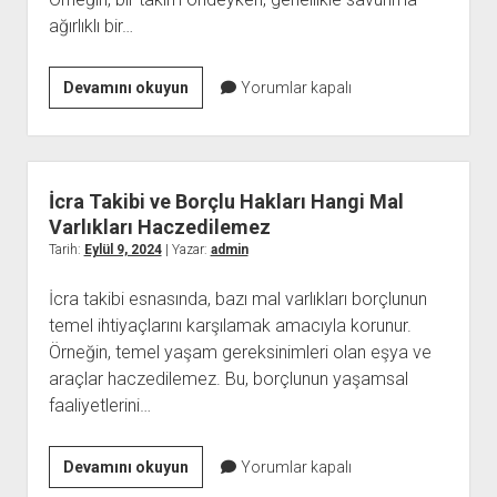
ağırlıklı bir…
Futbol
Devamını okuyun
Yorumlar kapalı
Maçlarında
Yapılan
Taktik
Değişiklikler
İcra Takibi ve Borçlu Hakları Hangi Mal
Varlıkları Haczedilemez
Tarih:
Eylül 9, 2024
| Yazar:
admin
İcra takibi esnasında, bazı mal varlıkları borçlunun
temel ihtiyaçlarını karşılamak amacıyla korunur.
Örneğin, temel yaşam gereksinimleri olan eşya ve
araçlar haczedilemez. Bu, borçlunun yaşamsal
faaliyetlerini…
İcra
Devamını okuyun
Yorumlar kapalı
Takibi