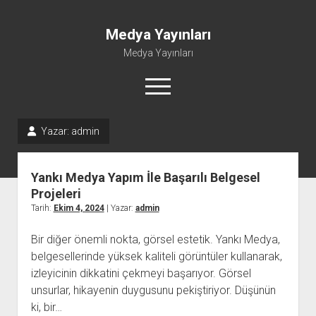
Medya Yayınları
Medya Yayınları
menüyü
aç
Yazar:
admin
Instagram Beğeni Al
Liste
Yankı Medya Yapım İle Başarılı Belgesel
Sayfa Listesi
Projeleri
Tarih:
Ekim 4, 2024
| Yazar:
admin
Shorts Abone Çoğaltma Hilesi Parasız
Şifresiz Spotify Takipçi Yükseltme
Bir diğer önemli nokta, görsel estetik. Yankı Medya,
belgesellerinde yüksek kaliteli görüntüler kullanarak,
izleyicinin dikkatini çekmeyi başarıyor. Görsel
unsurlar, hikayenin duygusunu pekiştiriyor. Düşünün
ki, bir…