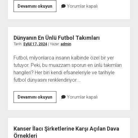
Kocaeli
Devamını okuyun
Yorumlar kapalı
de
Freelance
Web
Tasarımcılar
Dünyanın En Ünlü Futbol Takımları
ile
Tarih:
Eylül 17, 2024
| Yazar:
admin
Çalışmak
Futbol, milyonlarca insanın kalbinde özel bir yer
tutuyor. Peki, bu muazzam sporun en ünlü takımları
hangileri? Her biri kendi efsaneleriyle ve tarihiyle
futbol dünyasını renklendiriyor.…
Dünyanın
Devamını okuyun
Yorumlar kapalı
En
Ünlü
Futbol
Takımları
Kanser İlacı Şirketlerine Karşı Açılan Dava
Örnekleri