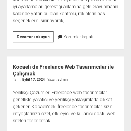
iyi ayarlamaları gerektiği anlamına gelir. Savunmanın
kalbinde yatan bu alan kontrolü, rakiplerin pas
seçeneklerini sınırlayarak,…
Futbolda
Devamını okuyun
Yorumlar kapalı
Defansif
Stratejiler
ve
İleri
Kocaeli de Freelance Web Tasarımcılar ile
Savunma
Çalışmak
Teknikleri
Tarih:
Eylül 17, 2024
| Yazar:
admin
Yenilikçi Çözümler: Freelance web tasarımcılar,
genellikle yaratıcı ve yenilikçi yaklaşımlarla dikkat
çekerler. Kocaeli'deki freelance tasarımcılar, sizin
ihtiyaçlarınıza özel, etkileyici ve kullanıcı dostu web
siteleri tasarlamak…