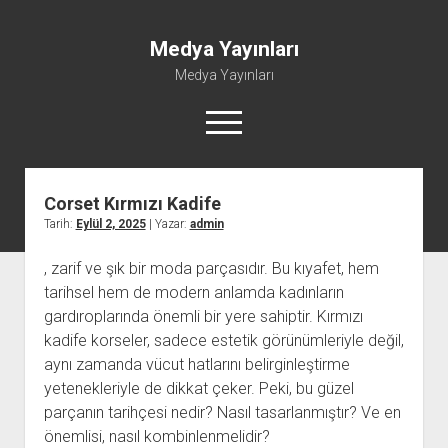
Medya Yayınları
Medya Yayınları
menüyü
aç
Corset Kırmızı Kadife
Instagram Beğeni Al
Tarih:
Eylül 2, 2025
| Yazar:
admin
Liste
, zarif ve şık bir moda parçasıdır. Bu kıyafet, hem
Sayfa Listesi
tarihsel hem de modern anlamda kadınların
Shorts Abone Çoğaltma Hilesi Parasız
gardıroplarında önemli bir yere sahiptir. Kırmızı
Şifresiz Spotify Takipçi Yükseltme
kadife korseler, sadece estetik görünümleriyle değil,
aynı zamanda vücut hatlarını belirginleştirme
yetenekleriyle de dikkat çeker. Peki, bu güzel
parçanın tarihçesi nedir? Nasıl tasarlanmıştır? Ve en
önemlisi, nasıl kombinlenmelidir?