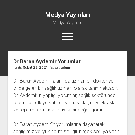
Medya Yayınları
Medya Yayınları
menüyü
aç
Dr Baran Aydemir Yorumlar
Instagram Beğeni Al
Tarih:
Şubat 26, 2024
| Yazar:
admin
Liste
Dr. Baran Aydemir, alanında uzman bir doktor ve
Sayfa Listesi
önde gelen bir sağlık uzmanı olarak tanınmaktadır.
Shorts Abone Çoğaltma Hilesi Parasız
Dr. Aydemir'in yaptığı yorumlar, sağlık sektöründe
Şifresiz Spotify Takipçi Yükseltme
önemli bir etkiye sahiptir ve hastalar, meslektaşları
ve toplum tarafından büyük bir değer görür.
Dr. Baran Aydemir'in yorumlarına dayanarak,
sağlığımız ve iyilik halimizle ilgili birçok soruya yanıt