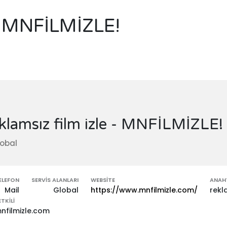
 - MNFİLMİZLE!
klamsız film izle - MNFİLMİZLE!
obal
ELEFON
SERVIS ALANLARI
WEBSITE
ANAHT
Mail
Global
https://www.mnfilmizle.com/
rekla
ETKILI
nfilmizle.com