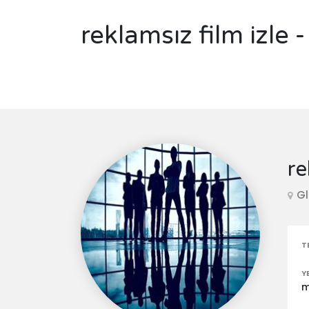
reklamsız film izle
re
Gl
T
Y
m