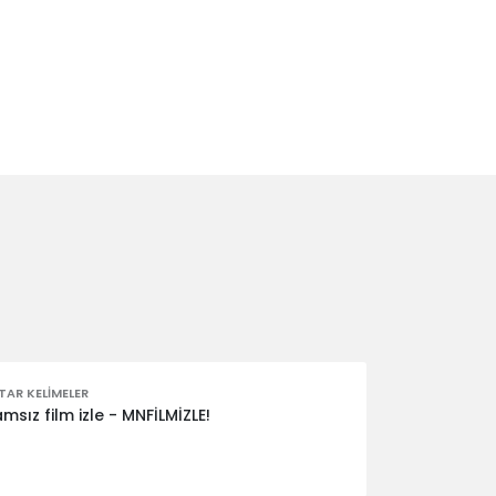
AR KELIMELER
msız film izle - MNFİLMİZLE!