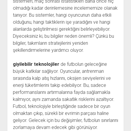
sistemleri, maç sonrası istatistikleri daha önce hiç
olmadığı kadar derinlemesine incelememize olanak
tanıyor. Bu sistemler, hangi oyuncunun daha etkili
olduğunu, hangi taktiklerin işe yaradığını ve hangi
alanlarda geliştirilmesi gerektiğini belirleyebiliyor.
Diyeceksiniz ki, bu bilgiler neden önemli? Çünkü bu
bilgiler, takımların stratejilerini yeniden
şekillendirmelerine yardımcı oluyor.
giyilebilir teknolojiler
de futbolun geleceğine
büyük katkılar sağlıyor. Oyuncular, antrenman
sırasında kalp atış hızlarını, oksijen seviyelerini ve
enerji tüketimlerini takip edebiliyor. Bu, sadece
performanslarını artırmalarına fayda sağlamakla
kalmıyor, aynı zamanda sakatlık risklerini azaltıyor.
Futbol, teknolojiyle birleştiğinde sadece bir oyun
olmaktan çıkıp, sürekli bir evrimin parçası haline
geliyor. Gelecek için bu değişimler, futbolun sınırlarını
zorlamaya devam edecek gibi görünüyor.