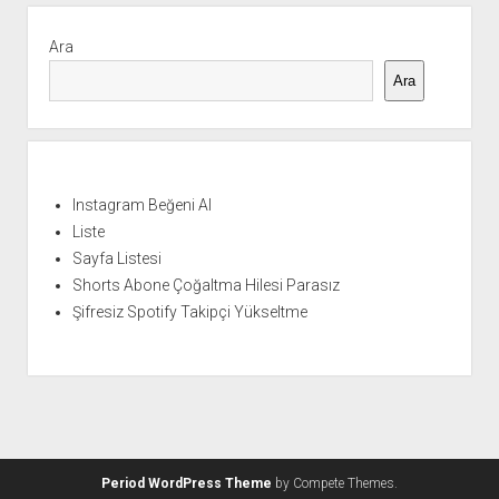
Yan
Menü
Ara
Ara
Instagram Beğeni Al
Liste
Sayfa Listesi
Shorts Abone Çoğaltma Hilesi Parasız
Şifresiz Spotify Takipçi Yükseltme
Period WordPress Theme
by Compete Themes.