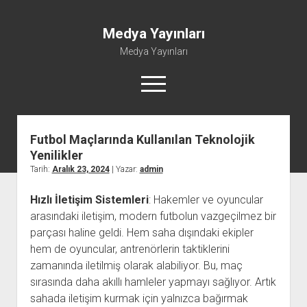
Medya Yayınları
Medya Yayınları
menüyü
aç
Futbol Maçlarında Kullanılan Teknolojik
Instagram Beğeni Al
Yenilikler
Liste
Tarih:
Aralık 23, 2024
| Yazar:
admin
Sayfa Listesi
Hızlı İletişim Sistemleri
: Hakemler ve oyuncular
Shorts Abone Çoğaltma Hilesi Parasız
arasındaki iletişim, modern futbolun vazgeçilmez bir
Şifresiz Spotify Takipçi Yükseltme
parçası haline geldi. Hem saha dışındaki ekipler
hem de oyuncular, antrenörlerin taktiklerini
zamanında iletilmiş olarak alabiliyor. Bu, maç
sırasında daha akıllı hamleler yapmayı sağlıyor. Artık
sahada iletişim kurmak için yalnızca bağırmak