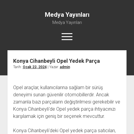
Medya Yayınları
Medya Yayınları
menüyü
aç
Konya Cihanbeyli Opel Yedek Parça
Instagram Beğeni Al
Tarih:
Ocak 22, 2024
| Yazar:
admin
Liste
Sayfa Listesi
Opel araçlar, kullanıcılarına sağlam bir sürüş
Shorts Abone Çoğaltma Hilesi Parasız
deneyimi sunan güvenilir otomobillerdir. Ancak
Şifresiz Spotify Takipçi Yükseltme
zamanla bazı parçaların değiştirilmesi gerekebilir ve
Konya Cihanbeyli'de Opel yedek parça ihtiyacınızı
karşılamak için geniş bir seçenek mevcuttur.
Konya Cihanbeyli'deki Opel yedek parça satıcıları,