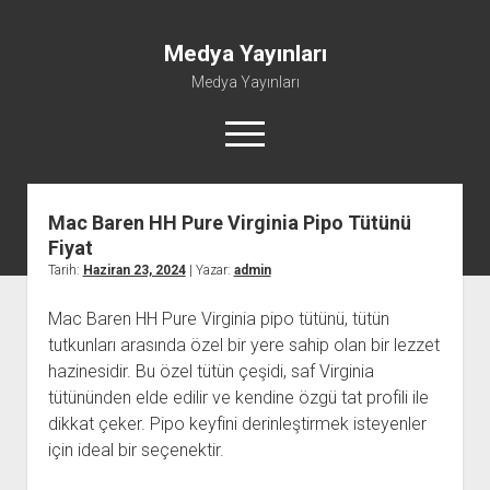
Medya Yayınları
Medya Yayınları
menüyü
aç
Mac Baren HH Pure Virginia Pipo Tütünü
Instagram Beğeni Al
Fiyat
Liste
Tarih:
Haziran 23, 2024
| Yazar:
admin
Sayfa Listesi
Mac Baren HH Pure Virginia pipo tütünü, tütün
Shorts Abone Çoğaltma Hilesi Parasız
tutkunları arasında özel bir yere sahip olan bir lezzet
Şifresiz Spotify Takipçi Yükseltme
hazinesidir. Bu özel tütün çeşidi, saf Virginia
tütününden elde edilir ve kendine özgü tat profili ile
dikkat çeker. Pipo keyfini derinleştirmek isteyenler
için ideal bir seçenektir.