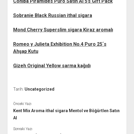
Cohiba Piramides Puro Satın Al 5’s Gift Pack
Sobranie Black Russian ithal sigara
Mond Cherry Superslim sigara Kiraz aromalı
Romeo y Julieta Exhibition No.4 Puro 25´s
Ahşap Kutu
Gizeh Original Yellow sarma kağıdı
Tarih:
Uncategorized
Önceki Yazı
Kent Mix Aroma ithal sigara Mentol ve Böğürtlen Satın
Al
Sonraki Yazı