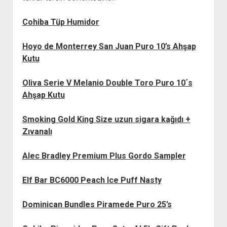
Cohiba Tüp Humidor
Hoyo de Monterrey San Juan Puro 10’s Ahşap
Kutu
Oliva Serie V Melanio Double Toro Puro 10´s
Ahşap Kutu
Smoking Gold King Size uzun sigara kağıdı +
Zıvanalı
Alec Bradley Premium Plus Gordo Sampler
Elf Bar BC6000 Peach Ice Puff Nasty
Dominican Bundles Piramede Puro 25’s