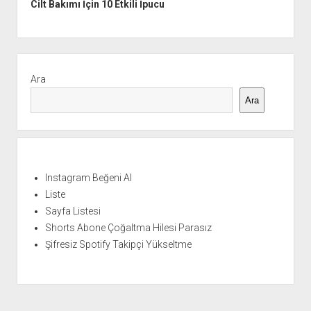
Cilt Bakımı İçin 10 Etkili İpucu
Yan
Menü
Ara
Ara
Instagram Beğeni Al
Liste
Sayfa Listesi
Shorts Abone Çoğaltma Hilesi Parasız
Şifresiz Spotify Takipçi Yükseltme