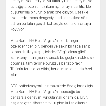
deneyimi vaat ediyor. Bu tütün, yılların deneyimi ve
ustalığıyla özenle hazırlanmış, her ayrıntısı titizlikle
düşünülmüş bir ürün olarak öne çıkıyor. Özellikle
fiyat performans dengesiyle adından sıkça söz
ettiren bu tütün çeşidi, kalitesiyle de farkını ortaya
koyuyor.
Mac Baren HH Pure Virginia'nın en belirgin
özelliklerinden biri, dengeli ve sakin bir tada sahip
olmasıdır. İlk yakışta, içindeki Virginiaların güçlü
karakteriyle tanışırsınız; ancak bu güçlü karakter, sizi
boğmaz, tam tersine pürüzsüz bir tat bırakır.
Tütünün ferahlatıcı etkisi, her dumanı daha da özel
kılar.
SEO optimizasyonlu bir makalede öne çıkmak için,
Mac Baren HH Pure Virginia'nın sunduğu bu
benzersiz deneyimi vurgulamak önemlidir. Ürün,
başlangıçtan itibaren tutkulu pipo kullanıcılarının