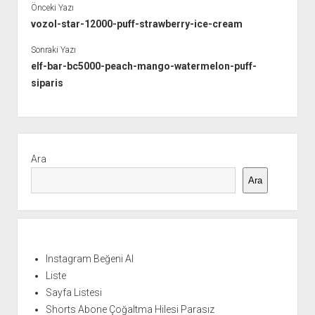
Önceki Yazı
vozol-star-12000-puff-strawberry-ice-cream
Sonraki Yazı
elf-bar-bc5000-peach-mango-watermelon-puff-
siparis
Yan
Menü
Ara
Ara
Instagram Beğeni Al
Liste
Sayfa Listesi
Shorts Abone Çoğaltma Hilesi Parasız