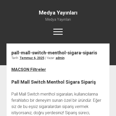
Medya Yayınları
Medya Yayınları
menüyü
aç
pall-mall-switch-menthol-sigara-siparis
Instagram Beğeni Al
Tarih:
Temmuz 6, 2025
| Yazar:
admin
Liste
MACSON Filtreler
Sayfa Listesi
Shorts Abone Çoğaltma Hilesi Parasız
Pall Mall Switch Menthol Sigara Sipariş
Şifresiz Spotify Takipçi Yükseltme
Pall Mall Switch menthol sigaraları, kullanıcılarına
ferahlatıcı bir deneyim sunan özel bir üründür. Eğer
siz de bu eşsiz sigaralardan sipariş vermek
istiyorsanız, doğru yerdesiniz! Sipariş süreci,