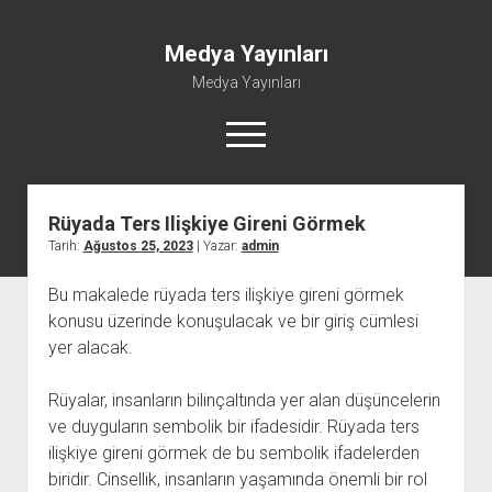
Medya Yayınları
Medya Yayınları
menüyü
aç
Rüyada Ters Ilişkiye Gireni Görmek
Instagram Beğeni Al
Tarih:
Ağustos 25, 2023
| Yazar:
admin
Liste
Bu makalede rüyada ters ilişkiye gireni görmek
Sayfa Listesi
konusu üzerinde konuşulacak ve bir giriş cümlesi
Shorts Abone Çoğaltma Hilesi Parasız
yer alacak.
Şifresiz Spotify Takipçi Yükseltme
Rüyalar, insanların bilinçaltında yer alan düşüncelerin
ve duyguların sembolik bir ifadesidir. Rüyada ters
ilişkiye gireni görmek de bu sembolik ifadelerden
biridir. Cinsellik, insanların yaşamında önemli bir rol