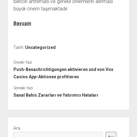
bilincin artırılması ve gerekli önlemlerin alınması
büyük önem taşımaktadır.
Bayspin
Tarih:
Uncategorized
Önceki Yazı
Push-Benachrichtigungen aktivieren und von Vox
Casino App-Aktionen profitieren
Sonraki Yazı
Sanal Bahis Zararları ve Yatırımcı Hataları
Yan
Menü
Ara