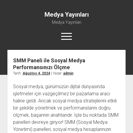
Medya Yayınları
Medya Yayınları
menüyü
aç
SMM Paneli ile Sosyal Medya
Instagram Beğeni Al
Performansınızı Ölçme
Liste
Tarih:
Ağustos 4, 2024
| Yazar:
admin
Sayfa Listesi
Sosyal medya, günümüzün dijital dünyasında
Shorts Abone Çoğaltma Hilesi Parasız
işletmeler için vazgeçilmez bir pazarlama aracı
Şifresiz Spotify Takipçi Yükseltme
haline geldi. Ancak sosyal medya stratejilerini etkili
bir şekilde yönetmek ve performanslarını doğru
ölçmek, başarının anahtarıdır. İşte bu noktada SMM
panelleri devreye giriyor! SMM (Sosyal Medya
Yönetimi) panelleri, sosyal medya hesaplarınızın