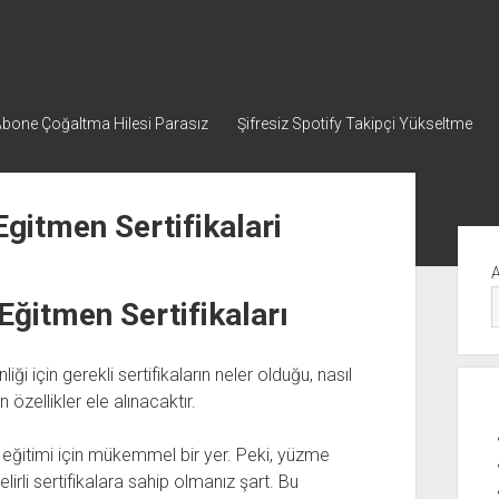
bone Çoğaltma Hilesi Parasız
Şifresiz Spotify Takipçi Yükseltme
gitmen Sertifikalari
Yan
Me
ğitmen Sertifikaları
 için gerekli sertifikaların neler olduğu, nasıl
özellikler ele alınacaktır.
e eğitimi için mükemmel bir yer. Peki, yüzme
irli sertifikalara sahip olmanız şart. Bu