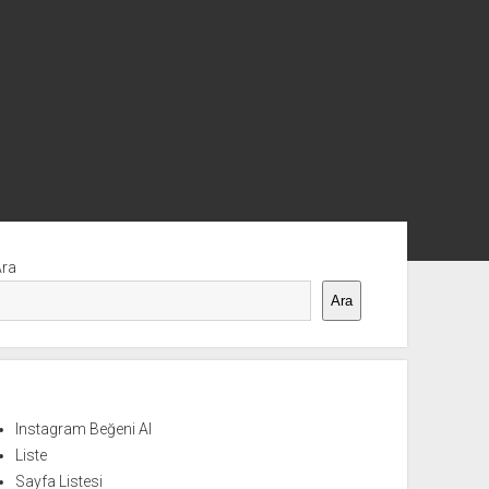
nü
Ara
Ara
Instagram Beğeni Al
Liste
Sayfa Listesi