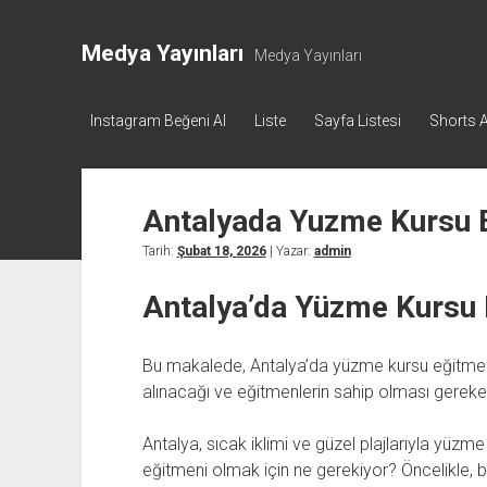
Medya Yayınları
Medya Yayınları
Instagram Beğeni Al
Liste
Sayfa Listesi
Shorts A
Antalyada Yuzme Kursu E
Tarih:
Şubat 18, 2026
| Yazar:
admin
Antalya’da Yüzme Kursu E
Bu makalede, Antalya’da yüzme kursu eğitmenliği
alınacağı ve eğitmenlerin sahip olması gereken 
Antalya, sıcak iklimi ve güzel plajlarıyla yüzm
eğitmeni olmak için ne gerekiyor? Öncelikle, bel