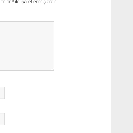
lanlar
*
ile işaretlenmişlerdir