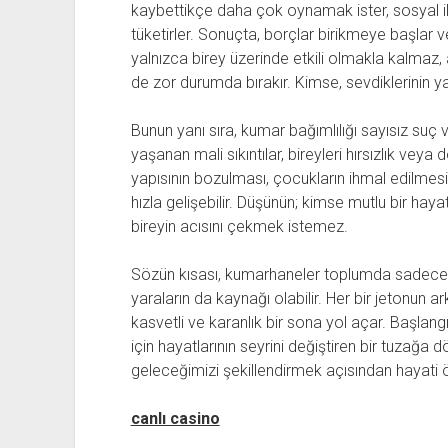
kaybettikçe daha çok oynamak ister, sosyal ili
tüketirler. Sonuçta, borçlar birikmeye başlar v
yalnızca birey üzerinde etkili olmakla kalmaz,
de zor durumda bırakır. Kimse, sevdiklerinin 
Bunun yanı sıra, kumar bağımlılığı sayısız suç 
yaşanan mali sıkıntılar, bireyleri hırsızlık veya do
yapısının bozulması, çocukların ihmal edilmesi
hızla gelişebilir. Düşünün; kimse mutlu bir haya
bireyin acısını çekmek istemez.
Sözün kısası, kumarhaneler toplumda sadece 
yaraların da kaynağı olabilir. Her bir jetonun 
kasvetli ve karanlık bir sona yol açar. Başlan
için hayatlarının seyrini değiştiren bir tuzağa
geleceğimizi şekillendirmek açısından hayati 
canlı casino