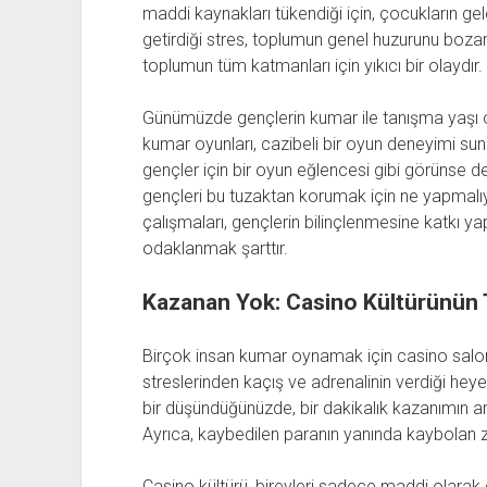
maddi kaynakları tükendiği için, çocukların gel
getirdiği stres, toplumun genel huzurunu bozar.
toplumun tüm katmanları için yıkıcı bir olaydır.
Günümüzde gençlerin kumar ile tanışma yaşı 
kumar oyunları, cazibeli bir oyun deneyimi sunar
gençler için bir oyun eğlencesi gibi görünse de, 
gençleri bu tuzaktan korumak için ne yapmalıyı
çalışmaları, gençlerin bilinçlenmesine katkı ya
odaklanmak şarttır.
Kazanan Yok: Casino Kültürünün
Birçok insan kumar oynamak için casino salonlar
streslerinden kaçış ve adrenalinin verdiği he
bir düşündüğünüzde, bir dakikalık kazanımın ar
Ayrıca, kaybedilen paranın yanında kaybolan z
Casino kültürü, bireyleri sadece maddi olarak