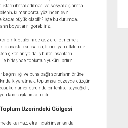
ocukların ihmal edilmesi ve sosyal dışlanma
r ailenin, kumar borcu yüzünden evini
e kadar büyük olabilir? İşte bu durumda,
 boyutlarını görebiliriz.
ekonomik etkilerini de göz ardı etmemek
dam olanakları sunsa da, bunun yan etkileri de
en çıkarılan ya da iş bulan insanların
 ile birleşince toplumun yükünü artırır.
r bağımlılığı ve buna bağlı sorunların önüne
rkındalık yaratmak, toplumsal düzeyde düzgün
acası, kumarher durumda bir tehlike kaynağıdır;
eyen karmaşık bir sorundur.
n Toplum Üzerindeki Gölgesi
emekle kalmaz; etrafındaki insanları da