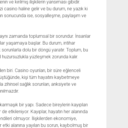
 ve kırılmış ilişkilerin yansıması gibidir.
zi casino haline gelir ve bu durum, ne yazık ki
unun sonucunda ise, sosyalleşme, paylaşım ve
, aynı zamanda toplumsal bir sorundur. İnsanlar
tılar yaşamaya başlar. Bu durum, intihar
 sorunlarla dolu bir döngü yaratır. Toplum, bu
l huzursuzlukla yüzleşmek zorunda kalır.
en biri. Casino oyunları, bir süre eğlenceli
önüştüğünde, kişi tüm hayatını kaybetmeye
 zihinsel sağlık sorunları, anksiyete ve
nılmazdır.
karmaşık bir yapı. Sadece bireylerin kayıpları
 de etkileniyor. Kayıplar, hayatın her alanında
ndileri olmuyor. İlişkilerden ekonomiye,
r etki alanına yayılan bu sorun, kaybolmuş bir