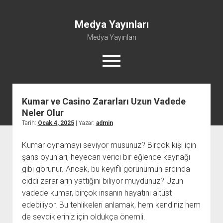
Medya Yayınları
Medya Yayınları
menüyü
aç
Kumar ve Casino Zararları Uzun Vadede
Instagram Beğeni Al
Neler Olur
Liste
Tarih:
Ocak 4, 2025
| Yazar:
admin
Sayfa Listesi
Kumar oynamayı seviyor musunuz? Birçok kişi için
Shorts Abone Çoğaltma Hilesi Parasız
şans oyunları, heyecan verici bir eğlence kaynağı
Şifresiz Spotify Takipçi Yükseltme
gibi görünür. Ancak, bu keyifli görünümün ardında
ciddi zararların yattığını biliyor muydunuz? Uzun
vadede kumar, birçok insanın hayatını altüst
edebiliyor. Bu tehlikeleri anlamak, hem kendiniz hem
de sevdikleriniz için oldukça önemli.