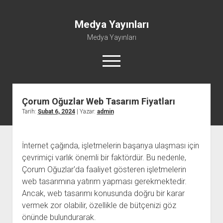
Medya Yayınları
Medya Yayınları
menüyü
aç
Çorum Oğuzlar Web Tasarım Fiyatları
Instagram Beğeni Al
Tarih:
Şubat 6, 2024
| Yazar:
admin
Liste
Sayfa Listesi
İnternet çağında, işletmelerin başarıya ulaşması için
Shorts Abone Çoğaltma Hilesi Parasız
çevrimiçi varlık önemli bir faktördür. Bu nedenle,
Şifresiz Spotify Takipçi Yükseltme
Çorum Oğuzlar'da faaliyet gösteren işletmelerin
web tasarımına yatırım yapması gerekmektedir.
Ancak, web tasarımı konusunda doğru bir karar
vermek zor olabilir, özellikle de bütçenizi göz
önünde bulundurarak.