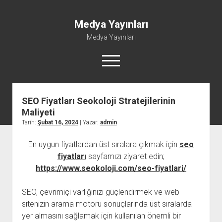
Medya Yayınları
Medya Yayınları
menüyü
aç
SEO Fiyatları Seokoloji Stratejilerinin
Instagram Beğeni Al
Maliyeti
Liste
Tarih:
Şubat 16, 2024
| Yazar:
admin
Sayfa Listesi
En uygun fiyatlardan üst sıralara çıkmak için
seo
Shorts Abone Çoğaltma Hilesi Parasız
fiyatları
sayfamızı ziyaret edin;
Şifresiz Spotify Takipçi Yükseltme
https://www.seokoloji.com/seo-fiyatlari/
SEO, çevrimiçi varlığınızı güçlendirmek ve web
sitenizin arama motoru sonuçlarında üst sıralarda
yer almasını sağlamak için kullanılan önemli bir