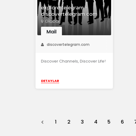
explore telegram -
discovertelegram.com
Global
Mail
discovertelegram.com
Discover Channels, Discover Life!
DETAYLAR
Previous
1
2
3
4
5
6