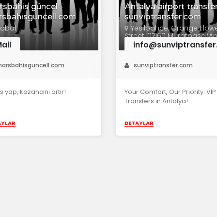
sbahis güncel -
Antalya airport transfer
sbahisguncell.com
sunviptransfer.com
lobal
Yesilbahce, Orange Flow
Street, 07160 Muratpasa/A
ail
info@sunviptransfe
arsbahisguncell.com
sunviptransfer.com
s yap, kazancını artır!
Your Comfort, Our Priority: VIP
Transfers in Antalya!
AYLAR
DETAYLAR