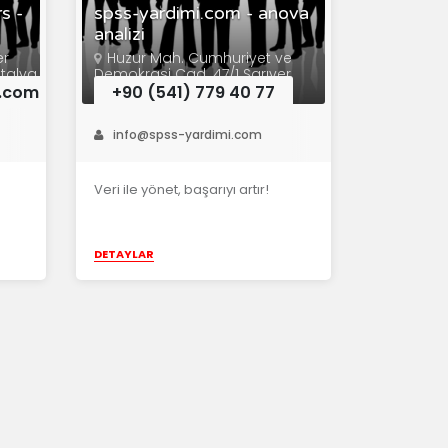
s -
spss-yardimi.com - anova
analizi
er
Huzur Mah. Cumhuriyet ve
ntalya
Demokrasi Cad. 47/1 Sarıyer
İSTANBUL
r.com
+90 (541) 779 40 77
info@spss-yardimi.com
Veri ile yönet, başarıyı artır!
DETAYLAR