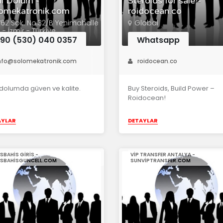
il Dolum -
Steroids for sale -
omekatronik.com
roidocean.co
62 Sok. No:32/B Yenimahalle
Global
i - İzmir - Türkiye
90 (530) 040 0357
Whatsapp
nfo@solomekatronik.com
roidocean.co
dolumda güven ve kalite.
Buy Steroids, Build Power –
Roidocean!
AYLAR
DETAYLAR
SBAHIS GIRIS -
VIP TRANSFER ANTALYA -
SBAHISGUNCELL.COM
SUNVIPTRANSFER.COM