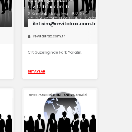
kolajen şampuan -
revitaltrax.com.tr
Sancak Mahallesi 1602. Sk.
No:14/A Yomra /TRABZON / TÜRKİYE
iletisim@revitalrax.com.tr
revitaltrax.com.tr
Cilt Güzelliğinde Fark Yaratın.
DETAYLAR
SPSS-YARDIMI.COM - ANOVA ANALIZI