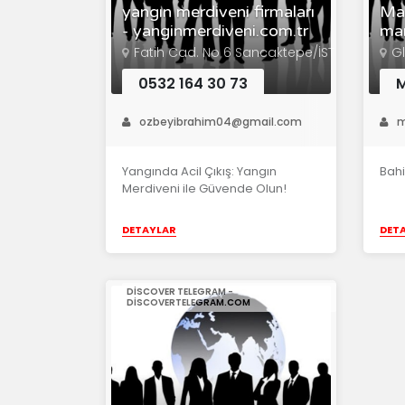
yangın merdiveni firmaları
Mar
- yanginmerdiveni.com.tr
mar
Fatih Cad. No 6 Sancaktepe/İST
G
0532 164 30 73
M
ozbeyibrahim04@gmail.com
m
Yangında Acil Çıkış: Yangın
Bahi
Merdiveni ile Güvende Olun!
DETAYLAR
DET
DISCOVER TELEGRAM -
DISCOVERTELEGRAM.COM