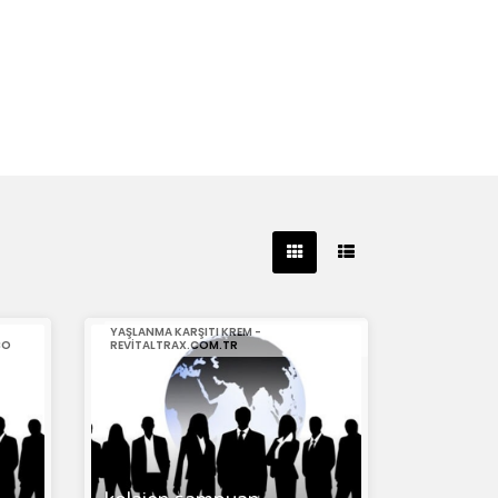
YAŞLANMA KARŞITI KREM -
CO
REVITALTRAX.COM.TR