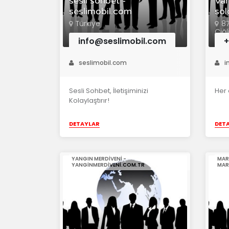
sesli sohbet -
Var
seslimobil.com
sol
Türkiye
87
Çiğl
info@seslimobil.com
+
seslimobil.com
i
Sesli Sohbet, İletişiminizi
Her 
Kolaylaştırır!
DETAYLAR
DET
YANGIN MERDIVENI -
MAR
YANGINMERDIVENI.COM.TR
MAR