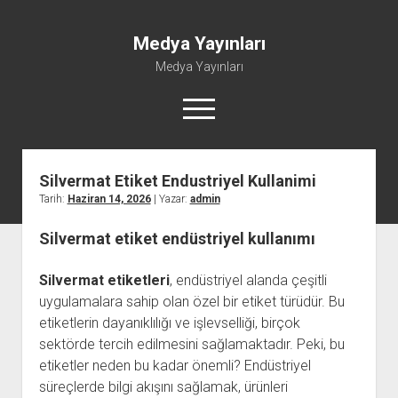
Medya Yayınları
Medya Yayınları
menüyü
aç
Silvermat Etiket Endustriyel Kullanimi
Instagram Beğeni Al
Tarih:
Haziran 14, 2026
| Yazar:
admin
Liste
Silvermat etiket endüstriyel kullanımı
Sayfa Listesi
Shorts Abone Çoğaltma Hilesi Parasız
Silvermat etiketleri
, endüstriyel alanda çeşitli
Şifresiz Spotify Takipçi Yükseltme
uygulamalara sahip olan özel bir etiket türüdür. Bu
etiketlerin dayanıklılığı ve işlevselliği, birçok
sektörde tercih edilmesini sağlamaktadır. Peki, bu
etiketler neden bu kadar önemli? Endüstriyel
süreçlerde bilgi akışını sağlamak, ürünleri